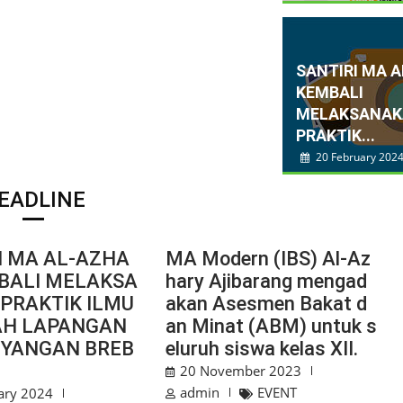
SANTIRI MA 
KEMBALI
MELAKSANA
PRAKTIK...
20 February 202
EADLINE
I MA AL-AZHA
MA Modern (IBS) Al-Az
BALI MELAKSA
hary Ajibarang mengad
PRAKTIK ILMU
akan Asesmen Bakat d
AH LAPANGAN
an Minat (ABM) untuk s
UYANGAN BREB
eluruh siswa kelas XII.
20 November 2023
admin
EVENT
ary 2024