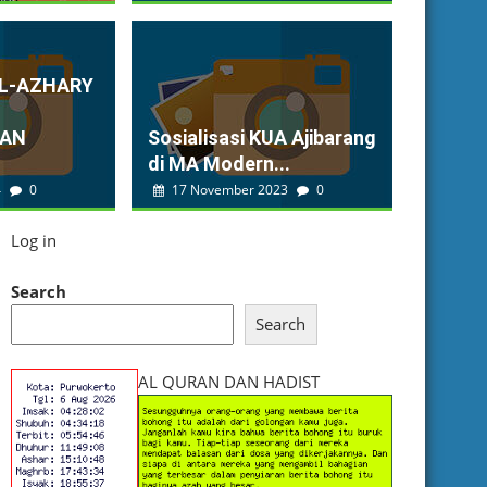
AL-AZHARY
KAN
Sosialisasi KUA Ajibarang
di MA Modern...
4
0
17 November 2023
0
Log in
Search
Search
AL QURAN DAN HADIST