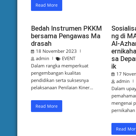
Read More
Bedah Instrumen PKKM
Sosialis
bersama Pengawas Ma
ng di M
drasah
Al-Azha
ernikah
18 November 2023
sa Depa
admin
EVENT
Dalam rangka memperkuat
ik
pengembangan kualitas
17 Nove
pendidikan serta suksesnya
admin
pelaksanaan Penilaian Kiner…
Dalam upay
pemahaman
mengenai 
Read More
pernikahan 
Read Mor