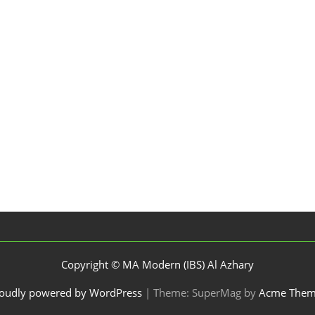
Copyright © MA Modern (IBS) Al Azhary
oudly powered by WordPress
|
Theme: SuperMag by
Acme Them