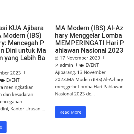
asi KUA Ajibara
MA Modern (IBS) Al-Az
A Modern (IBS)
hary Menggelar Lomba
ry: Mencegah P
MEMPERINGATI Hari P
an Dini untuk Ma
ahlawan Nasional 2023
n yang Lebih Ba
17 November 2023
admin
EVENT
Ajibarang, 13 November
mber 2023
2023.MA Modern (IBS) Al-Azhary
EVENT
menggelar Lomba Hari Pahlawan
a meningkatkan
Nasional 2023 de…
 dan kesadaran
pencegahan
dini, Kantor Urusan …
Read More
e