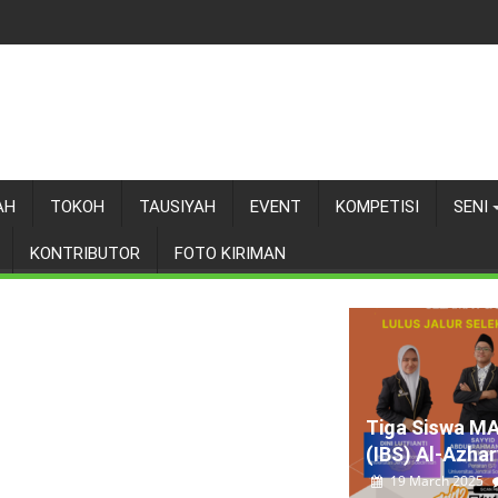
AH
TOKOH
TAUSIYAH
EVENT
KOMPETISI
SENI
KONTRIBUTOR
FOTO KIRIMAN
Tiga Siswa M
(IBS) Al-Azhary
19 March 2025