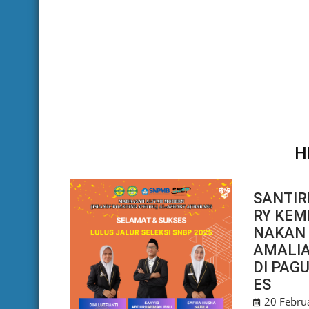
H
SANTIR
RY KEM
NAKAN 
AMALI
DI PAG
ES
20 Febru