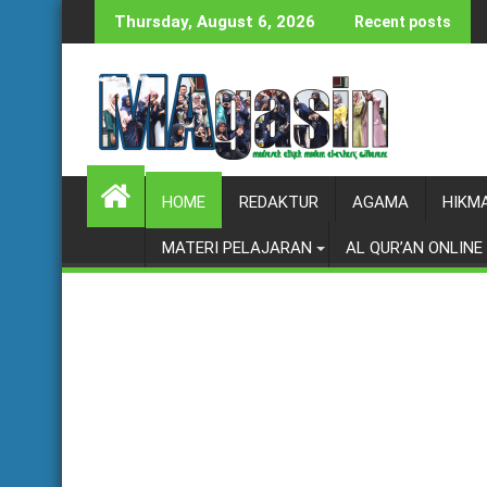
Skip
Thursday, August 6, 2026
Recent posts
to
content
HOME
REDAKTUR
AGAMA
HIKM
MATERI PELAJARAN
AL QUR’AN ONLINE