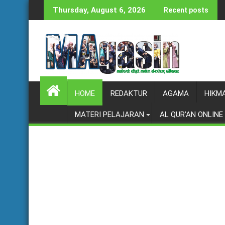
Skip
Thursday, August 6, 2026
Recent posts
to
content
HOME
REDAKTUR
AGAMA
HIKM
MATERI PELAJARAN
AL QUR’AN ONLINE