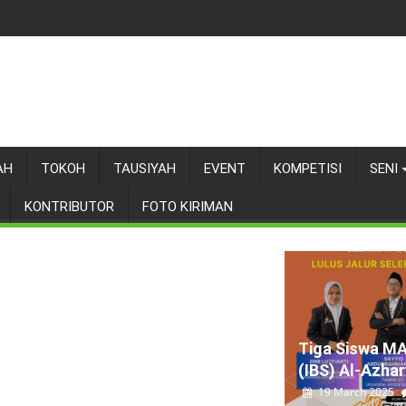
AH
TOKOH
TAUSIYAH
EVENT
KOMPETISI
SENI
KONTRIBUTOR
FOTO KIRIMAN
Tiga Siswa M
(IBS) Al-Azhary
19 March 2025