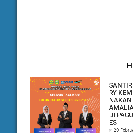
H
SANTIR
RY KEM
NAKAN 
AMALI
DI PAG
ES
20 Febru