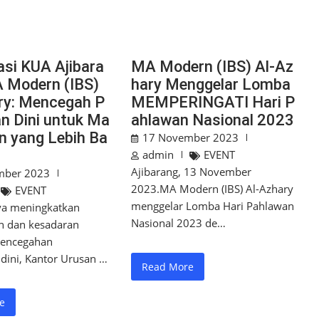
asi KUA Ajibara
MA Modern (IBS) Al-Az
A Modern (IBS)
hary Menggelar Lomba
ry: Mencegah P
MEMPERINGATI Hari P
an Dini untuk Ma
ahlawan Nasional 2023
n yang Lebih Ba
17 November 2023
admin
EVENT
Ajibarang, 13 November
mber 2023
2023.MA Modern (IBS) Al-Azhary
EVENT
menggelar Lomba Hari Pahlawan
a meningkatkan
Nasional 2023 de…
 dan kesadaran
pencegahan
dini, Kantor Urusan …
Read More
e