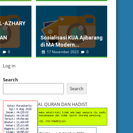
AL-AZHARY
KAN
Sosialisasi KUA Ajibarang
di MA Modern...
4
0
17 November 2023
0
Log in
Search
Search
AL QURAN DAN HADIST