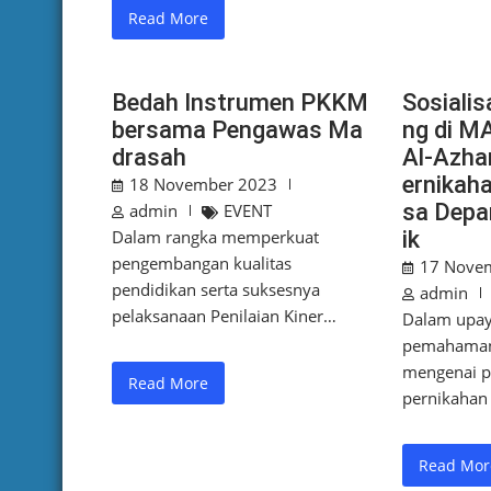
Read More
Bedah Instrumen PKKM
Sosialis
bersama Pengawas Ma
ng di M
drasah
Al-Azha
ernikah
18 November 2023
sa Depa
admin
EVENT
Dalam rangka memperkuat
ik
pengembangan kualitas
17 Nove
pendidikan serta suksesnya
admin
pelaksanaan Penilaian Kiner…
Dalam upay
pemahaman
mengenai 
Read More
pernikahan 
Read Mor