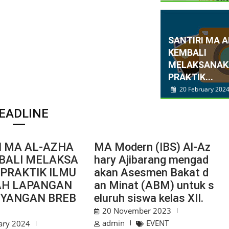
SANTIRI MA 
KEMBALI
MELAKSANA
PRAKTIK...
20 February 202
EADLINE
I MA AL-AZHA
MA Modern (IBS) Al-Az
BALI MELAKSA
hary Ajibarang mengad
PRAKTIK ILMU
akan Asesmen Bakat d
AH LAPANGAN
an Minat (ABM) untuk s
UYANGAN BREB
eluruh siswa kelas XII.
20 November 2023
admin
EVENT
ary 2024