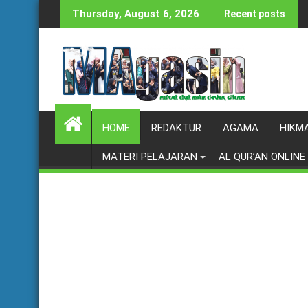
Skip
Thursday, August 6, 2026
Recent posts
to
content
HOME
REDAKTUR
AGAMA
HIKM
MATERI PELAJARAN
AL QUR’AN ONLINE