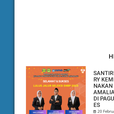
H
SANTIR
RY KEM
NAKAN 
AMALI
DI PAG
ES
20 Febru