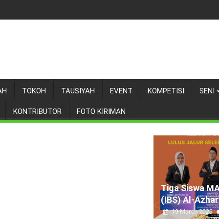
AH
TOKOH
TAUSIYAH
EVENT
KOMPETISI
SENI
KONTRIBUTOR
FOTO KIRIMAN
Tiga Siswa M
(IBS) Al-Azhary
19 March 2025