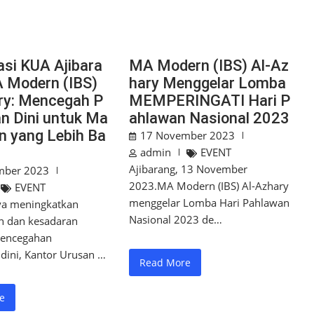
asi KUA Ajibara
MA Modern (IBS) Al-Az
A Modern (IBS)
hary Menggelar Lomba
ry: Mencegah P
MEMPERINGATI Hari P
an Dini untuk Ma
ahlawan Nasional 2023
n yang Lebih Ba
17 November 2023
admin
EVENT
Ajibarang, 13 November
mber 2023
2023.MA Modern (IBS) Al-Azhary
EVENT
menggelar Lomba Hari Pahlawan
a meningkatkan
Nasional 2023 de…
 dan kesadaran
pencegahan
dini, Kantor Urusan …
Read More
e