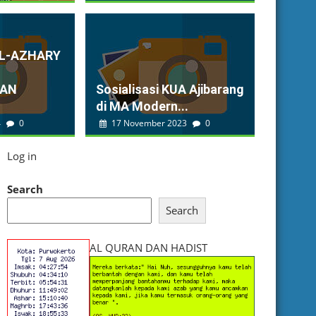
AL-AZHARY
KAN
Sosialisasi KUA Ajibarang
di MA Modern...
4
0
17 November 2023
0
Log in
Search
Search
AL QURAN DAN HADIST