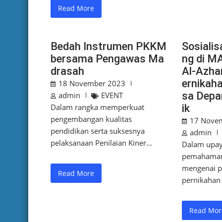
Read More
Bedah Instrumen PKKM
Sosialis
bersama Pengawas Ma
ng di M
drasah
Al-Azha
ernikah
18 November 2023
sa Depa
admin
EVENT
Dalam rangka memperkuat
ik
pengembangan kualitas
17 Nove
pendidikan serta suksesnya
admin
pelaksanaan Penilaian Kiner…
Dalam upay
pemahaman
mengenai 
Read More
pernikahan 
Read Mor