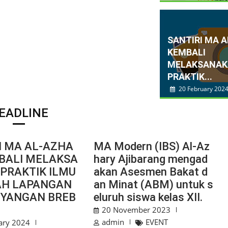
SANTIRI MA 
KEMBALI
MELAKSANA
PRAKTIK...
20 February 202
EADLINE
I MA AL-AZHA
MA Modern (IBS) Al-Az
BALI MELAKSA
hary Ajibarang mengad
PRAKTIK ILMU
akan Asesmen Bakat d
AH LAPANGAN
an Minat (ABM) untuk s
UYANGAN BREB
eluruh siswa kelas XII.
20 November 2023
admin
EVENT
ary 2024