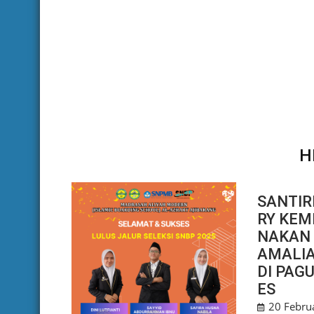
H
SANTIR
RY KEM
NAKAN 
AMALI
DI PAG
ES
20 Febru