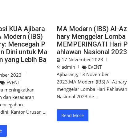
asi KUA Ajibara
MA Modern (IBS) Al-Az
A Modern (IBS)
hary Menggelar Lomba
ry: Mencegah P
MEMPERINGATI Hari P
an Dini untuk Ma
ahlawan Nasional 2023
n yang Lebih Ba
17 November 2023
admin
EVENT
Ajibarang, 13 November
mber 2023
2023.MA Modern (IBS) Al-Azhary
EVENT
menggelar Lomba Hari Pahlawan
a meningkatkan
Nasional 2023 de…
 dan kesadaran
pencegahan
dini, Kantor Urusan …
Read More
e