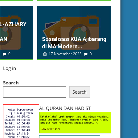
AL-AZHARY
KAN
Sosialisasi KUA Ajibarang
di MA Modern...
4
0
17 November 2023
0
Log in
Search
Search
AL QURAN DAN HADIST