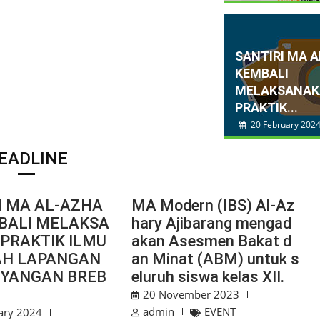
SANTIRI MA 
KEMBALI
MELAKSANA
PRAKTIK...
20 February 202
EADLINE
I MA AL-AZHA
MA Modern (IBS) Al-Az
BALI MELAKSA
hary Ajibarang mengad
PRAKTIK ILMU
akan Asesmen Bakat d
AH LAPANGAN
an Minat (ABM) untuk s
UYANGAN BREB
eluruh siswa kelas XII.
20 November 2023
admin
EVENT
ary 2024