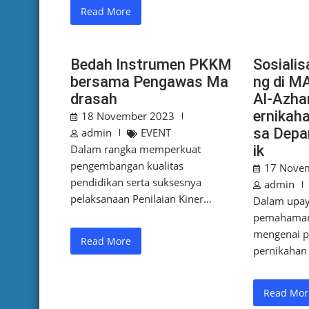
Read More
Bedah Instrumen PKKM
Sosialis
bersama Pengawas Ma
ng di M
drasah
Al-Azha
ernikah
18 November 2023
sa Depa
admin
EVENT
Dalam rangka memperkuat
ik
pengembangan kualitas
17 Nove
pendidikan serta suksesnya
admin
pelaksanaan Penilaian Kiner…
Dalam upay
pemahaman
mengenai 
Read More
pernikahan 
Read Mor