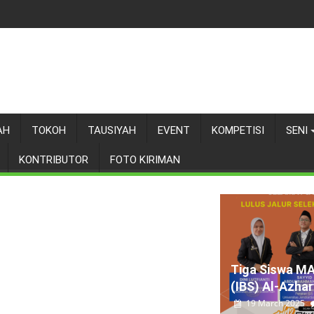
AH
TOKOH
TAUSIYAH
EVENT
KOMPETISI
SENI
KONTRIBUTOR
FOTO KIRIMAN
Tiga Siswa M
(IBS) Al-Azhary
19 March 2025