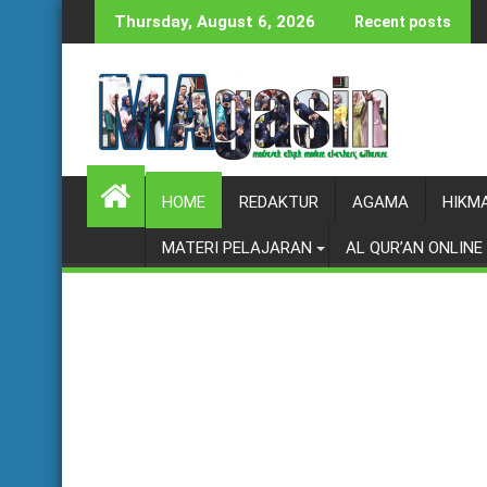
Skip
Thursday, August 6, 2026
Recent posts
to
content
HOME
REDAKTUR
AGAMA
HIKM
MATERI PELAJARAN
AL QUR’AN ONLINE