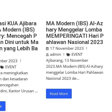
asi KUA Ajibara
MA Modern (IBS) Al-Az
A Modern (IBS)
hary Menggelar Lomba
ry: Mencegah P
MEMPERINGATI Hari P
an Dini untuk Ma
ahlawan Nasional 2023
n yang Lebih Ba
17 November 2023
admin
EVENT
Ajibarang, 13 November
mber 2023
2023.MA Modern (IBS) Al-Azhary
EVENT
menggelar Lomba Hari Pahlawan
a meningkatkan
Nasional 2023 de…
 dan kesadaran
pencegahan
dini, Kantor Urusan …
Read More
e