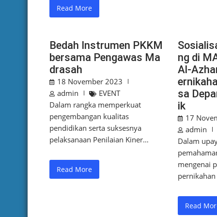
Read More
Bedah Instrumen PKKM
Sosialis
bersama Pengawas Ma
ng di M
drasah
Al-Azha
ernikah
18 November 2023
sa Depa
admin
EVENT
Dalam rangka memperkuat
ik
pengembangan kualitas
17 Nove
pendidikan serta suksesnya
admin
pelaksanaan Penilaian Kiner…
Dalam upay
pemahaman
mengenai 
Read More
pernikahan 
Read Mor