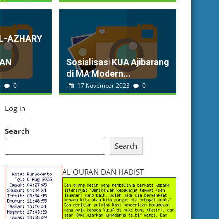
AL-AZHARY
KAN
Sosialisasi KUA Ajibarang
di MA Modern...
4
0
17 November 2023
0
Log in
Search
Search
AL QURAN DAN HADIST