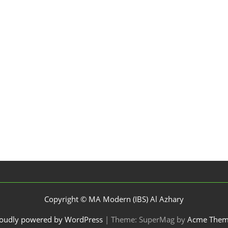
Copyright © MA Modern (IBS) Al Azhary
oudly powered by WordPress
|
Theme: SuperMag by
Acme Them