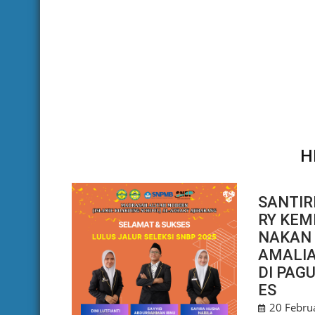
H
SANTIR
RY KEM
NAKAN 
AMALI
DI PAG
ES
20 Febru