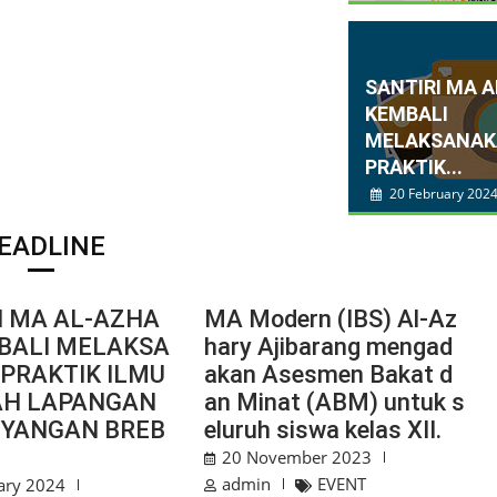
SANTIRI MA 
KEMBALI
MELAKSANA
PRAKTIK...
20 February 202
EADLINE
I MA AL-AZHA
MA Modern (IBS) Al-Az
BALI MELAKSA
hary Ajibarang mengad
PRAKTIK ILMU
akan Asesmen Bakat d
AH LAPANGAN
an Minat (ABM) untuk s
UYANGAN BREB
eluruh siswa kelas XII.
20 November 2023
admin
EVENT
ary 2024