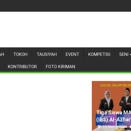
AH
TOKOH
TAUSIYAH
EVENT
KOMPETISI
SENI
KONTRIBUTOR
FOTO KIRIMAN
Tiga Siswa M
(IBS) Al-Azhary
19 March 2025