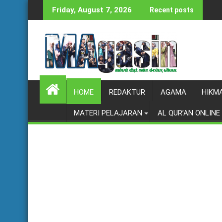
Skip
Friday, August 7, 2026
Recent posts
to
content
HOME
REDAKTUR
AGAMA
HIKM
MATERI PELAJARAN
AL QUR’AN ONLINE